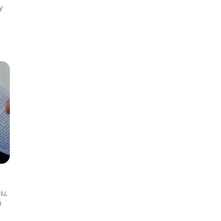
y
iu,
n