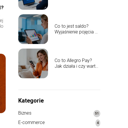
aplikacji?
ć?
a
ej
do
Co to jest saldo?
Wyjaśnienie pojęcia w
prosty sposób
Co to Allegro Pay?
Jak działa i czy warto
z niego korzystać?
Kategorie
Biznes
51
E-commerce
4