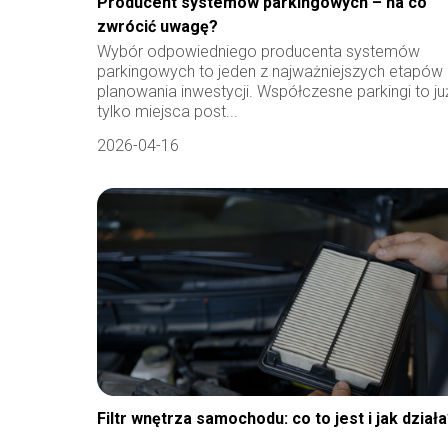
Producent systemów parkingowych – na co
zwrócić uwagę?
Wybór odpowiedniego producenta systemów
parkingowych to jeden z najważniejszych etapów
planowania inwestycji. Współczesne parkingi to ju
tylko miejsca post...
2026-04-16
Filtr wnętrza samochodu: co to jest i jak dział