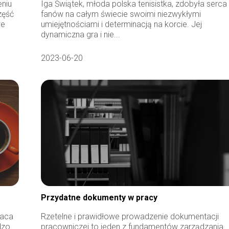
eniu
Iga Świątek, młoda polska tenisistka, zdobyła serca
zęść
fanów na całym świecie swoimi niezwykłymi
we
umiejętnościami i determinacją na korcie. Jej
dynamiczna gra i nie...
2023-06-20
Przydatne dokumenty w pracy
raca
Rzetelne i prawidłowe prowadzenie dokumentacji
dzo
pracowniczej to jeden z fundamentów zarządzania