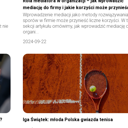
Rola mediatora w organizacji – jak wprowadzić
mediację do firmy i jakie korzyści może przynieś
Wprowadzenie mediacji jako metody rozwiązywani
sporów w firmie może przynieść liczne korzyści. W t
ż nie
sekcji artykułu omówimy, jak wprowadzić mediację 
organi...
2024-09-22
a?
Iga Świątek: młoda Polska gwiazda tenisa