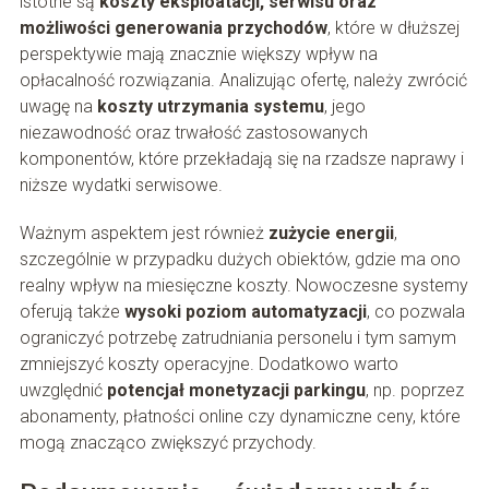
istotne są
koszty eksploatacji, serwisu oraz
możliwości generowania przychodów
, które w dłuższej
perspektywie mają znacznie większy wpływ na
opłacalność rozwiązania. Analizując ofertę, należy zwrócić
uwagę na
koszty utrzymania systemu
, jego
niezawodność oraz trwałość zastosowanych
komponentów, które przekładają się na rzadsze naprawy i
niższe wydatki serwisowe.
Ważnym aspektem jest również
zużycie energii
,
szczególnie w przypadku dużych obiektów, gdzie ma ono
realny wpływ na miesięczne koszty. Nowoczesne systemy
oferują także
wysoki poziom automatyzacji
, co pozwala
ograniczyć potrzebę zatrudniania personelu i tym samym
zmniejszyć koszty operacyjne. Dodatkowo warto
uwzględnić
potencjał monetyzacji parkingu
, np. poprzez
abonamenty, płatności online czy dynamiczne ceny, które
mogą znacząco zwiększyć przychody.