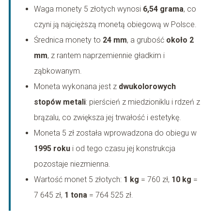
Waga monety 5 złotych wynosi
6,54 grama
, co
czyni ją najcięższą monetą obiegową w Polsce.
Średnica monety to
24 mm
, a grubość
około 2
mm
, z rantem naprzemiennie gładkim i
ząbkowanym.
Moneta wykonana jest z
dwukolorowych
stopów metali
: pierścień z miedzioniklu i rdzeń z
brązalu, co zwiększa jej trwałość i estetykę.
Moneta 5 zł została wprowadzona do obiegu w
1995 roku
i od tego czasu jej konstrukcja
pozostaje niezmienna.
Wartość monet 5 złotych:
1 kg
= 760 zł,
10 kg
=
7 645 zł,
1 tona
= 764 525 zł.