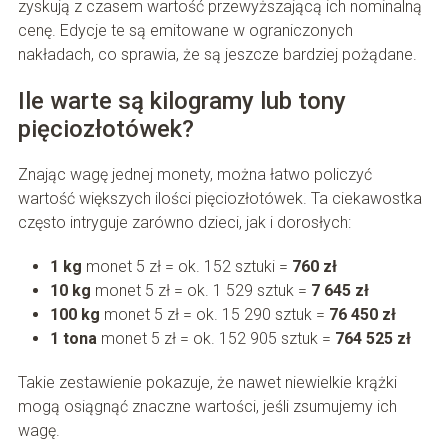
zyskują z czasem wartość przewyższającą ich nominalną
cenę. Edycje te są emitowane w ograniczonych
nakładach, co sprawia, że są jeszcze bardziej pożądane.
Ile warte są kilogramy lub tony
pięciozłotówek?
Znając wagę jednej monety, można łatwo policzyć
wartość większych ilości pięciozłotówek. Ta ciekawostka
często intryguje zarówno dzieci, jak i dorosłych:
1 kg
monet 5 zł = ok. 152 sztuki =
760 zł
10 kg
monet 5 zł = ok. 1 529 sztuk =
7 645 zł
100 kg
monet 5 zł = ok. 15 290 sztuk =
76 450 zł
1 tona
monet 5 zł = ok. 152 905 sztuk =
764 525 zł
Takie zestawienie pokazuje, że nawet niewielkie krążki
mogą osiągnąć znaczne wartości, jeśli zsumujemy ich
wagę.