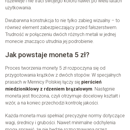
rdzewieje i nie traci swojego koloru nawet po wielu latach
użytkowania.
Dwubarwna konstrukcja to nie tylko zabieg wizualny – to
również element zabezpieczający przed fałszerstwem.
Trudność w połączeniu dwóch różnych metali w jednej
monecie znacząco utrudnia jej podrobienie.
Jak powstaje moneta 5 zł?
Proces tworzenia monety 5 zł rozpoczyna się od
przygotowania krążków z dwóch stopów. W specjalnych
prasach w Mennicy Polskiej łączy się
pierścień
miedzioniklowy z rdzeniem brązalowym
. Następnie
moneta jest tłoczona, czyli otrzymuje docelowy kształt i
wzór, a na koniec przechodzi kontrolę jakości.
Każda moneta musi spełniać precyzyjne normy dotyczące
wagi, średnicy i grubości. Nawet minimalne odchylenia
mogą sprawić, że nie będzie rozpoznawana przez