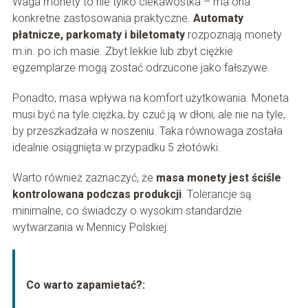
Waga monety to nie tylko ciekawostka – ma ona
konkretne zastosowania praktyczne.
Automaty
płatnicze, parkomaty i biletomaty
rozpoznają monety
m.in. po ich masie. Zbyt lekkie lub zbyt ciężkie
egzemplarze mogą zostać odrzucone jako fałszywe.
Ponadto, masa wpływa na komfort użytkowania. Moneta
musi być na tyle ciężka, by czuć ją w dłoni, ale nie na tyle,
by przeszkadzała w noszeniu. Taka równowaga została
idealnie osiągnięta w przypadku 5 złotówki.
Warto również zaznaczyć, że
masa monety jest ściśle
kontrolowana podczas produkcji
. Tolerancje są
minimalne, co świadczy o wysokim standardzie
wytwarzania w Mennicy Polskiej.
Co warto zapamietać?: