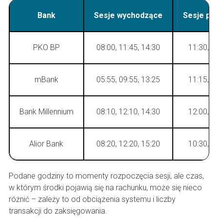
Bank
Sesje wychodzące
Sesje pr
PKO BP
08:00, 11:45, 14:30
11:30, 1
mBank
05:55, 09:55, 13:25
11:15, 1
Bank Millennium
08:10, 12:10, 14:30
12:00, 1
Alior Bank
08:20, 12:20, 15:20
10:30, 1
Podane godziny to momenty rozpoczęcia sesji, ale czas,
w którym środki pojawią się na rachunku, może się nieco
różnić – zależy to od obciążenia systemu i liczby
transakcji do zaksięgowania.