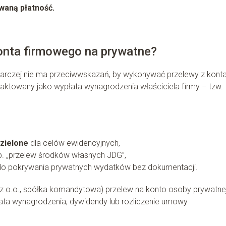
waną płatność.
onta firmowego na prywatne?
arczej nie ma przeciwwskazań, by wykonywać przelewy z kont
aktowany jako wypłata wynagrodzenia właściciela firmy – tzw.
dzielone
dla celów ewidencyjnych,
. „przelew środków własnych JDG”,
do pokrywania prywatnych wydatków bez dokumentacji.
a z o.o., spółka komandytowa) przelew na konto osoby prywatne
ata wynagrodzenia, dywidendy lub rozliczenie umowy