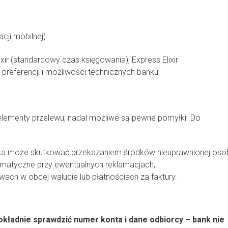
ji mobilnej).
ir (standardowy czas księgowania), Express Elixir
preferencji i możliwości technicznych banku.
ementy przelewu, nadal możliwe są pewne pomyłki. Do
ka może skutkować przekazaniem środków nieuprawnionej osob
blematyczne przy ewentualnych reklamacjach,
ach w obcej walucie lub płatnościach za faktury.
ładnie sprawdzić numer konta i dane odbiorcy – bank nie