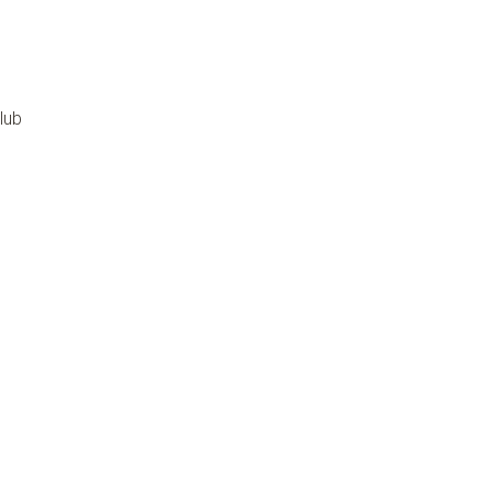
lub
u