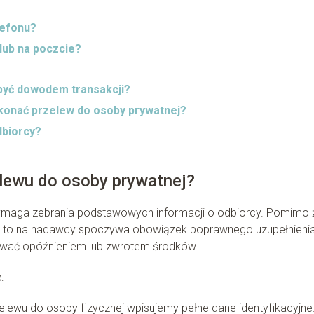
lefonu?
lub na poczcie?
być dowodem transakcji?
konać przelew do osoby prywatnej?
dbiorcy?
elewu do osoby prywatnej?
maga zebrania podstawowych informacji o odbiorcy. Pomimo 
adal to na nadawcy spoczywa obowiązek poprawnego uzupełnieni
ować opóźnieniem lub zwrotem środków.
:
lewu do osoby fizycznej wpisujemy pełne dane identyfikacyjne