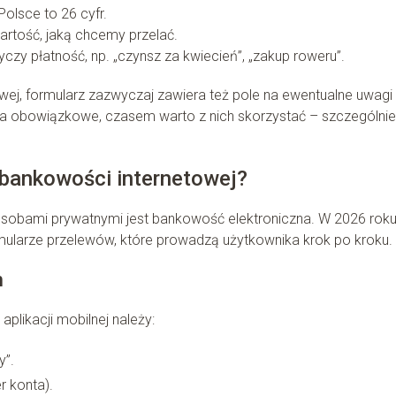
olsce to 26 cyfr.
rtość, jaką chcemy przelać.
zy płatność, np. „czynsz za kwiecień”, „zakup roweru”.
ej, formularz zazwyczaj zawiera też pole na ewentualne uwagi 
la obowiązkowe, czasem warto z nich skorzystać – szczególnie
 bankowości internetowej?
sobami prywatnymi jest bankowość elektroniczna. W 2026 rok
rmularze przelewów, które prowadzą użytkownika krok po kroku.
m
plikacji mobilnej należy:
y”.
r konta).