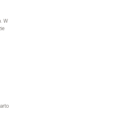
m. W
zie
arto