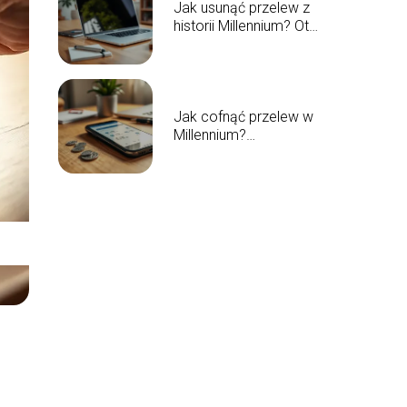
Jak usunąć przelew z
historii Millennium? Oto
prosta instrukcja
Jak cofnąć przelew w
Millennium?
Praktyczny
przewodnik