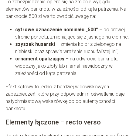
To zabezpieczenie opiera się na zmianie wyglądu
elementów banknotu w zależności od kąta patrzenia. Na
banknocie 500 zł warto zwrócić uwagę na:
cyfrowe oznaczenie nominału „500”
– po prawej
stronie portretu, zmieniające się z jasnego na ciemne,
szyszak husarski
– zmienia kolor z zielonego na
niebieski oraz sprawia wrażenie ruchu falistej linii,
ornament opalizujący
– na odwrocie banknotu,
widoczny jako złoty lub niemal niewidoczny w
zależności od kąta patrzenia.
Efekt kątowy to jedno z bardziej widowiskowych
zabezpieczeń, które przy odpowiednim oświetleniu daje
natychmiastową wskazówkę co do autentyczności
banknotu.
Elementy łączone – recto verso
Po obu stronach banknotu znajdują się elementy graficzne,