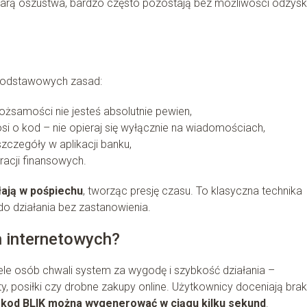
ofiarą oszustwa, bardzo często pozostają bez możliwości odzysk
 podstawowych zasad:
tożsamości nie jesteś absolutnie pewien,
rosi o kod – nie opieraj się wyłącznie na wiadomościach,
szczegóły w aplikacji banku,
eracji finansowych.
łają w pośpiechu
, tworząc presję czasu. To klasyczna technika
 do działania bez zastanowienia.
 internetowych?
le osób chwali system za wygodę i szybkość działania –
ty, posiłki czy drobne zakupy online. Użytkownicy doceniają brak
e
kod BLIK można wygenerować w ciągu kilku sekund
.