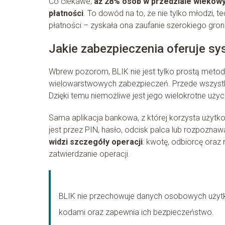
Co ciekawe,
aż 28% osób w przedziale wiekow
płatności
. To dowód na to, że nie tylko młodzi, 
płatności – zyskała ona zaufanie szerokiego gro
Jakie zabezpieczenia oferuje s
Wbrew pozorom, BLIK nie jest tylko prostą met
wielowarstwowych zabezpieczeń. Przede wszyst
Dzięki temu niemożliwe jest jego wielokrotne użyc
Sama aplikacja bankowa, z której korzysta użytko
jest przez PIN, hasło, odcisk palca lub rozpozna
widzi szczegóły operacji
: kwotę, odbiorcę ora
zatwierdzanie operacji.
BLIK nie przechowuje danych osobowych użytkow
kodami oraz zapewnia ich bezpieczeństwo.