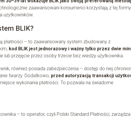
ym 30–39 lat wskazuje BLIK jako swoją preferowaną metod
technologicznie zaawansowani konsumenci korzystają z tej formy
na użytkowników.
ystem BLIK?
odą płatności – to zaawansowany system zbudowany z
kim,
kod BLIK jest jednorazowy i ważny tylko przez dwie min
ie lub przejęcie przez osoby trzecie bez wiedzy użytkownika.
wnik, również posiada zabezpieczenia – dostęp do niej chronio
wanie twarzy. Dodatkowo,
przed autoryzacją transakcji użytko
z miejsce wykonania płatności. To pozwala na świadome
nika – to operator, czyli Polski Standard Płatności, zarządza