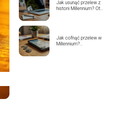
Jak usunąć przelew z
historii Millennium? Oto
prosta instrukcja
Jak cofnąć przelew w
Millennium?
Praktyczny
przewodnik