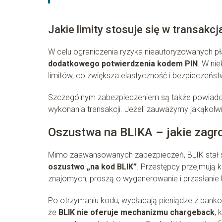
Jakie limity stosuje się w transakc
W celu ograniczenia ryzyka nieautoryzowanych płat
dodatkowego potwierdzenia kodem PIN
. W ni
limitów, co zwiększa elastyczność i bezpieczeńs
Szczególnym zabezpieczeniem są także powiadomi
wykonania transakcji. Jeżeli zauważymy jakąkol
Oszustwa na BLIKA – jakie zagro
Mimo zaawansowanych zabezpieczeń, BLIK stał s
oszustwo „na kod BLIK”
. Przestępcy przejmują
znajomych, proszą o wygenerowanie i przesłanie 
Po otrzymaniu kodu, wypłacają pieniądze z bankom
że
BLIK nie oferuje mechanizmu chargeback
, 