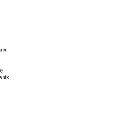
ę
uty
.
ny
wnik