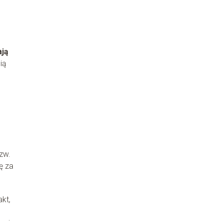
ają
ią
zw.
ę za
kt,