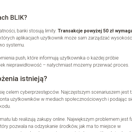
jach BLIK?
ności, banki stosują limity.
Transakcje powyżej 50 zł wymag
ektórych aplikacjach użytkownik może sam zarządzać wysokośc
two systemu.
enia push, które informują użytkownika o każdej próbie
wiek nieprawidłowość – natychmiast możemy przerwać proces.
żenia istnieją?
ię celem cyberprzestępców. Najczęstszym scenariuszem jest t
 konta użytkowników w mediach społecznościowych i podając si
kodu.
atu lub realizują zakupy online. Największym problemem jest fa
który pozwala na odzyskanie środków, jak ma to miejsce w