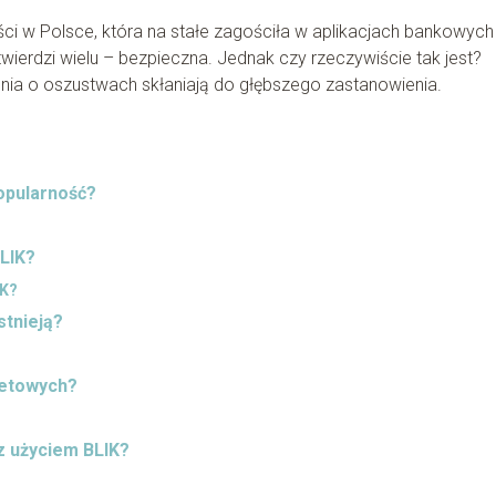
ści w Polsce, która na stałe zagościła w aplikacjach bankowych
wierdzi wielu – bezpieczna. Jednak czy rzeczywiście tak jest?
ienia o oszustwach skłaniają do głębszego zastanowienia.
popularność?
LIK?
IK?
stnieją?
netowych?
z użyciem BLIK?