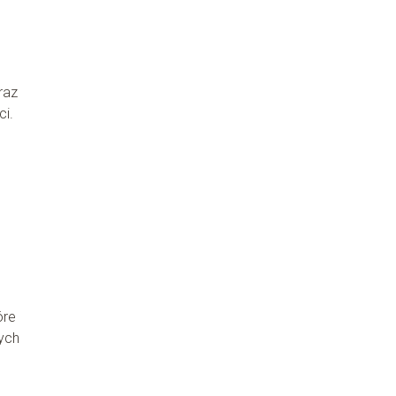
raz
ci.
óre
ych